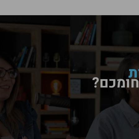
ת
חומכם?