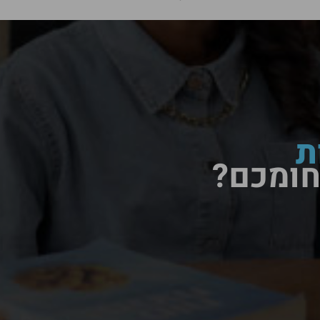
ת
חומכם?