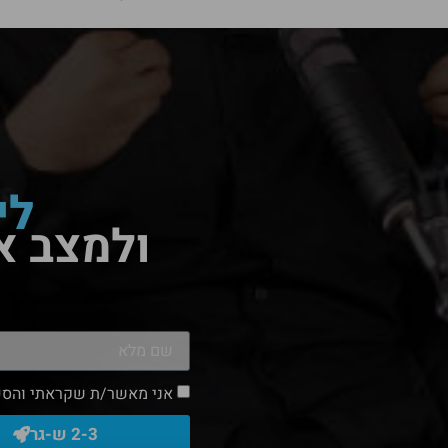
לי
ולמצב א
אני מאשר/ת שקראתי והסכ
2-3 ש-גר