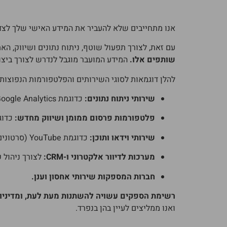
אנו מתחייבים שלא להעביר את המידע האישי שלך לצדד
עם זאת, לצורך תפעול שוטף, ניתוח נתונים ושיווק, ה
שותפים אלו.
המידע המועבר מוגבל לנדרש לצורך ביצו
להלן דוגמאות לסוגי השירותים והפלטפורמות הנפוצות 
שירותי ניתוח נתונים:
כדוגמת Google Analytics (לצורך הבנת תנועת הגולשים באתר).
פלטפורמות פרסום ממומן ושיווק מחדש:
כדוגמת ook/Instagram) Pixel
שירותי וידאו ותוכן:
כדוגמת YouTube (סרטונים המוטמעים באתר עשויים לאסוף נתוני צפייה).
מערכות לדיוור אלקטרוני ו-CRM:
לצורך ניהול 
חברות המספקות שירותי אחסון וענן.
רשימת הספקים עשויה להשתנות מעת לעת, ומדיניות
ואנו ממליצים לעיין בהן בנפרד.