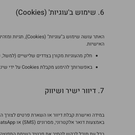
6. שימוש ב'עוגיות' (Cookies)
האתר עושה שימוש ב
האישיות.
חלק מהעוגיות מקורן בצדדים שלישיים (למשל, נגן הווידאו של YouTube או כ
באפשרותך להימנע מקבלת Cookies על ידי שינוי ההגדרות בדפדפן שלך, אך זכור כי נטרולן עלול לפגוע בחוויית השימוש באתר.
7. דיוור ישיר ושיווק
במידה ואישרת קבלת דיוור או השארת פרטים לצורך התע
באמצעות דואר אלקטרוני, מסרונים (SMS) או WhatsApp.
בכל עת תוכל לבקש להסיר את פרטיך רשימת התפוצה על 